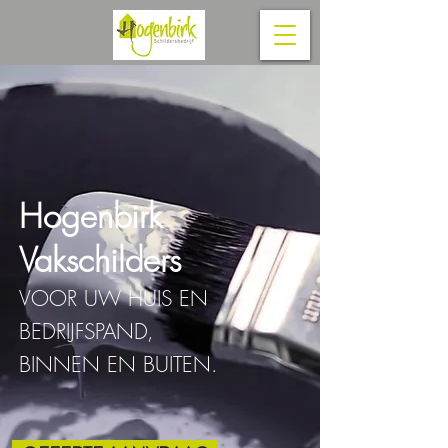
Hogenbirk
Vakschilders
VOOR UW HUIS EN
BEDRIJFSPAND,
BINNEN EN BUITEN.