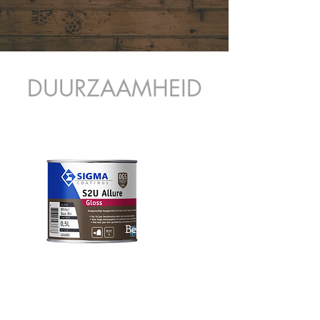
DUURZAAMHEID
Beschermd
voor de
komende
10 jaar