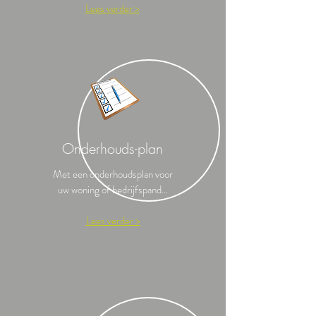
Lees verder >
Onderhouds-plan
Met een onderhoudsplan voor
uw woning of bedrijfspand...
Lees verder >